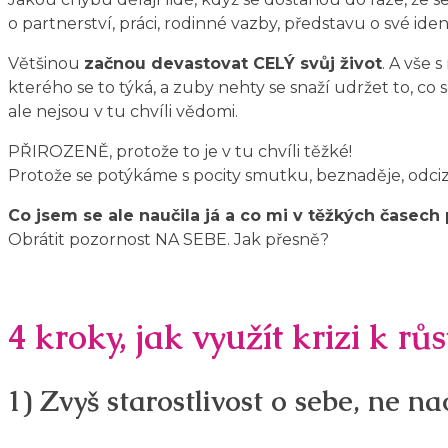
o partnerství, práci, rodinné vazby, představu o své iden
Většinou
začnou devastovat CELÝ svůj život
. A vše 
kterého se to týká, a zuby nehty se snaží udržet to, co 
ale nejsou v tu chvíli vědomi.
PŘIROZENĚ, protože to je v tu chvíli těžké!
Protože se potýkáme s pocity smutku, beznaděje, odcize
Co jsem se ale naučila já a co mi v těžkých časec
Obrátit pozornost NA SEBE. Jak přesně?
4 kroky, jak využít krizi k rů
1) Zvyš starostlivost o sebe, ne n