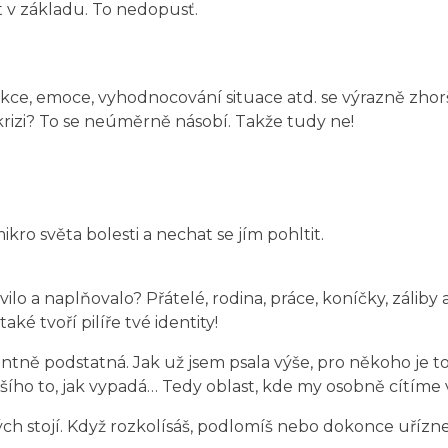
rat v základu. To nedopusť.
kce, emoce, vyhodnocování situace atd. se výrazně zhorš
v krizi? To se neúměrně násobí. Takže tudy ne!
ikro světa bolesti a nechat se jím pohltit.
avilo a naplňovalo? Přátelé, rodina, práce, koníčky, zálib
také tvoří pilíře tvé identity!
nantně podstatná. Jak už jsem psala výše, pro někoho je t
lšího to, jak vypadá… Tedy oblast, kde my osobně cítíme v
rých stojí. Když rozkolísáš, podlomíš nebo dokonce uřízn