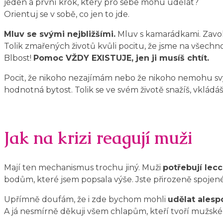
jeden a první krok, který pro sebe mohu udělat?
Orientuj se v sobě, co jen to jde.
Mluv se svými nejbližšími.
Mluv s kamarádkami. Zavol
Tolik zmařených životů kvůli pocitu, že jsme na všech
Blbost!
Pomoc VŽDY EXISTUJE, jen ji musíš chtít.
Pocit, že nikoho nezajímám nebo že nikoho nemohu svým
hodnotná bytost. Tolik se ve svém životě snažíš, vkládáš
Jak na krizi reagují muži
Mají ten mechanismus trochu jiný. Muži
potřebují lec
bodům, které jsem popsala výše. Jste přirozeně spojené 
Upřímně doufám, že i zde bychom mohli
udělat alesp
A já nesmírně děkuji všem chlapům, kteří tvoří mužské in