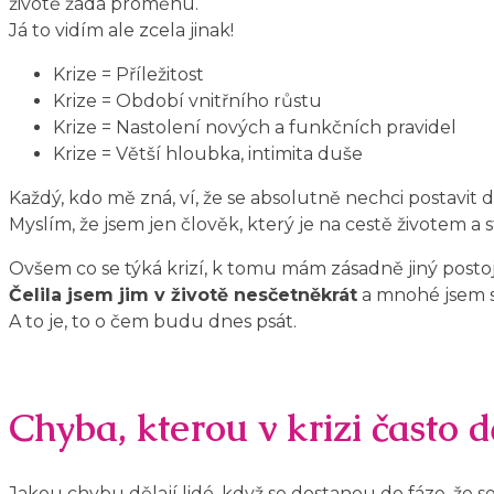
životě žádá proměnu.
Já to vidím ale zcela jinak!
Krize = Příležitost
Krize = Období vnitřního růstu
Krize = Nastolení nových a funkčních pravidel
Krize = Větší hloubka, intimita duše
Každý, kdo mě zná, ví, že se absolutně nechci postavit 
Myslím, že jsem jen člověk, který je na cestě životem a s
Ovšem co se týká krizí, k tomu mám zásadně jiný postoj
Čelila jsem jim v životě nesčetněkrát
a mnohé jsem se
A to je, to o čem budu dnes psát.
Chyba, kterou v krizi často 
Jakou chybu dělají lidé, když se dostanou do fáze, že se