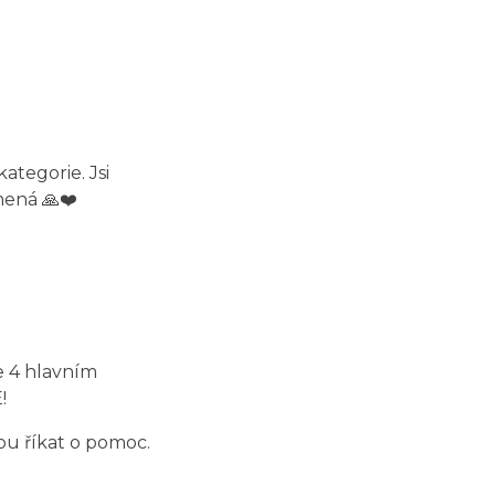
ategorie. Jsi
amená 🙏❤️
e 4 hlavním
!
nou říkat o pomoc.