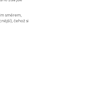
 tím směrem,
nější), čehož si