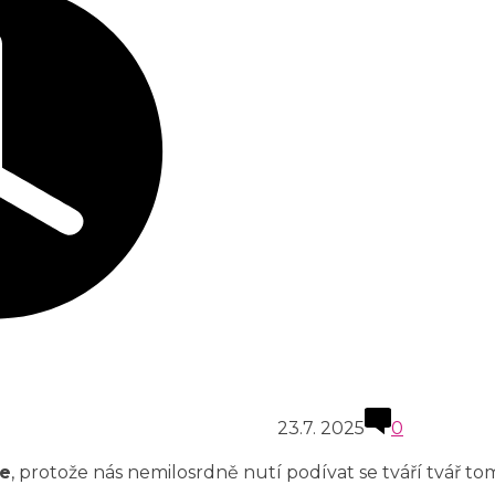
23.7. 2025
0
me
, protože nás nemilosrdně nutí podívat se tváří tvář to