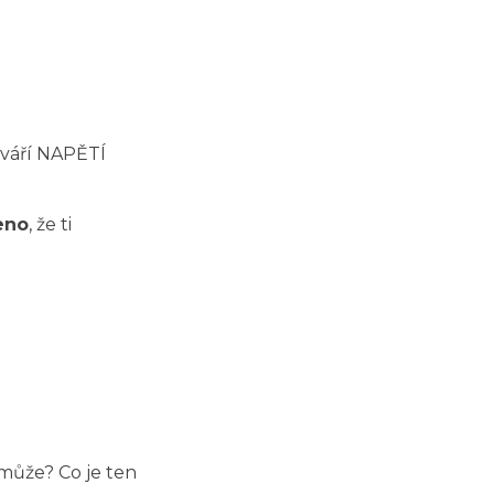
ytváří NAPĚTÍ
eno
, že ti
omůže? Co je ten