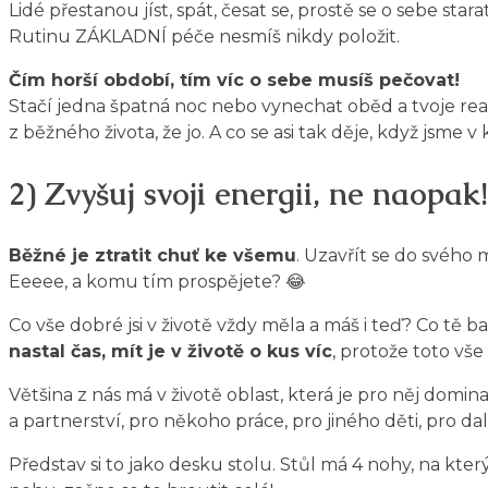
Lidé přestanou jíst, spát, česat se, prostě se o sebe sta
Rutinu ZÁKLADNÍ péče nesmíš nikdy položit.
Čím horší období, tím víc o sebe musíš pečovat!
Stačí jedna špatná noc nebo vynechat oběd a tvoje rea
z běžného života, že jo. A co se asi tak děje, když jsme 
2) Zvyšuj svoji energii, ne naopak!
Běžné je ztratit chuť ke všemu
. Uzavřít se do svého m
Eeeee, a komu tím prospějete? 😂
Co vše dobré jsi v životě vždy měla a máš i teď? Co tě b
nastal čas, mít je v životě o kus víc
, protože toto vše 
Většina z nás má v životě oblast, která je pro něj domi
a partnerství, pro někoho práce, pro jiného děti, pro da
Představ si to jako desku stolu. Stůl má 4 nohy, na kte