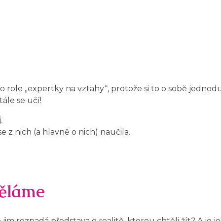
do role „expertky na vztahy“, protože si to o sobě jedno
tále se učí!
.
 z nich (a hlavně o nich) naučila.
děláme
 jim rozpadá představa o realitě, kterou chtěli žít? A je 