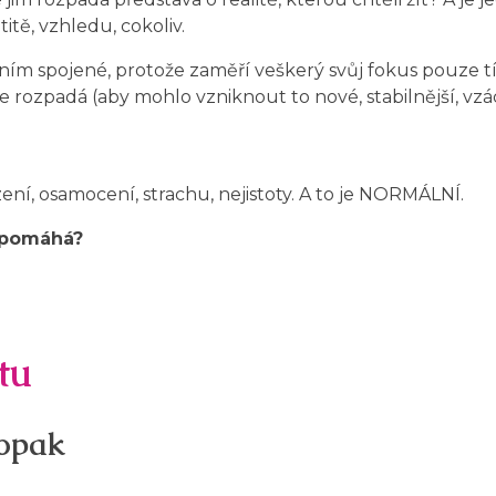
titě, vzhledu, cokoliv.
s ním spojené, protože zaměří veškerý svůj fokus pouze
se rozpadá (aby mohlo vzniknout to nové, stabilnější, vzác
ní, osamocení, strachu, nejistoty. A to je NORMÁLNÍ.
h pomáhá?
stu
aopak