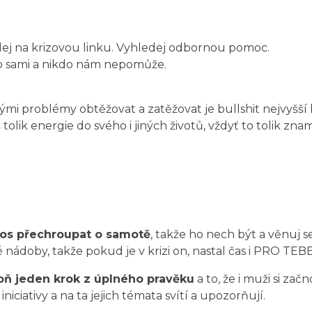
ej na krizovou linku. Vyhledej odbornou pomoc.
no sami a nikdo nám nepomůže.
i problémy obtěžovat a zatěžovat je bullshit nejvyšší k
 tolik energie do svého i jiných životů, vždyť to tolik zn
cos přechroupat o samotě
, takže ho nech být a věnuj s
nádoby, takže pokud je v krizi on, nastal čas i PRO TEBE
oň jeden krok z úplného pravěku
a to, že i muži si zač
iciativy a na ta jejich témata svítí a upozorňují.