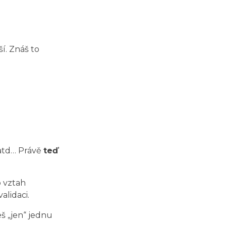
í. Znáš to
y atd… Právě
teď
o vztah
alidaci.
eš „jen“ jednu