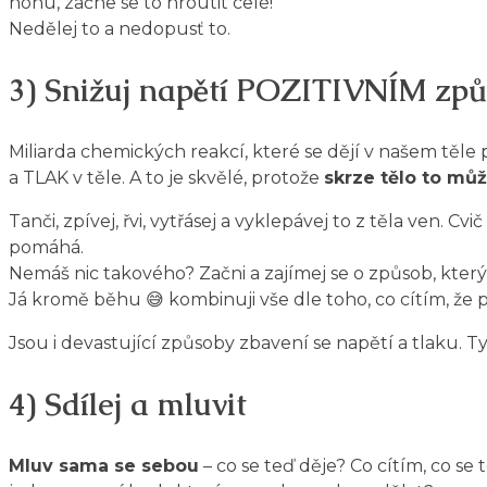
nohu, začne se to hroutit celé!
Nedělej to a nedopusť to.
3) Snižuj napětí POZITIVNÍM zp
Miliarda chemických reakcí, které se dějí v našem těle při
a TLAK v těle. A to je skvělé, protože
skrze tělo to mů
Tanči, zpívej, řvi, vytřásej a vyklepávej to z těla ven. C
pomáhá.
Nemáš nic takového? Začni a zajímej se o způsob, který 
Já kromě běhu 😅 kombinuji vše dle toho, co cítím, že p
Jsou i devastující způsoby zbavení se napětí a tlaku. T
4) Sdílej a mluvit
Mluv sama se sebou
– co se teď děje? Co cítím, co s