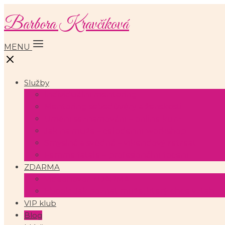
Barbora Kravčíková
MENU
Služby
Individuální mentoring
Mentoring sebedůvěry a ženskosti
Umění seznamování – online kurz
Jak na muže – celodenní workshop
Smyslná a svůdná – víkendový retreat
Femme fatale – profesionální focení
ZDARMA
Videohovor ZDARMA
Ebook: Jak poznat muže, který chce vztah
VIP klub
Blog