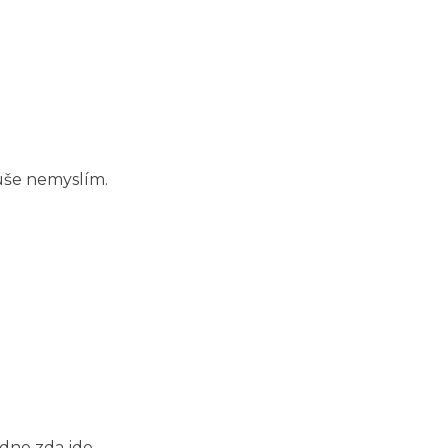
duše nemyslím.
jedno zda jde