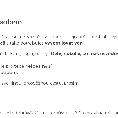
ůsobem
 stresu, nervozitě, tíži, strachu, nejistotě, bolesti atd. v
žeš
a také potřebuješ
vyventilovat ven
.
vič čchi-kung, jógu, běhej…
Dělej cokoliv, co máš osvědč
je pro tebe nejideálnější.
otřebuji.
y zvol jinou, prospěšnou cestu, prosím.
e to teď odehrává? Co mi to způsobuje? Co mi aktuálně p