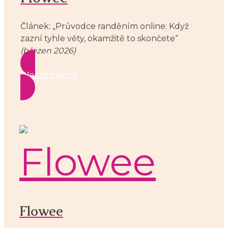
Článek: „Průvodce randěním online: Když
zazní tyhle věty, okamžitě to skončete“
(březen 2026)
Přečíst článek
Flowee