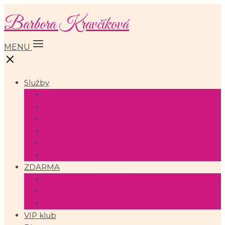
Barbora Kravčíková
MENU
Služby
Individuální mentoring
Mentoring sebedůvěry a ženskosti
Umění seznamování – online kurz
Jak na muže – celodenní workshop
Smyslná a svůdná – víkendový retreat
Femme fatale – profesionální focení
ZDARMA
Videohovor ZDARMA
Ebook: Jak poznat muže, který chce vztah
Newsletter
VIP klub