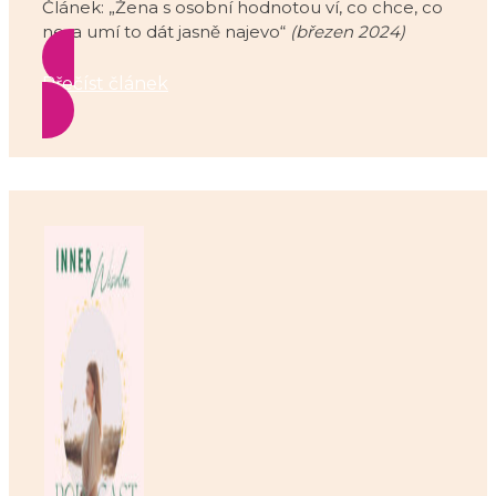
Článek: „Žena s osobní hodnotou ví, co chce, co
ne, a umí to dát jasně najevo“
(březen 2024)
Přečíst článek