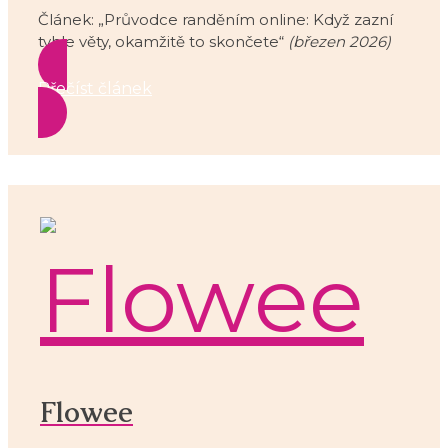
Článek: „Průvodce randěním online: Když zazní
tyhle věty, okamžitě to skončete“
(březen 2026)
Přečíst článek
Flowee