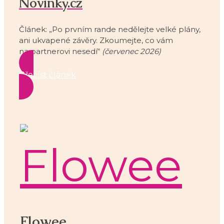
Novinky.cz
Článek: „Po prvním rande nedělejte velké plány,
ani ukvapené závěry. Zkoumejte, co vám
na partnerovi nesedí“
(červenec 2026)
Přečíst článek
Flowee