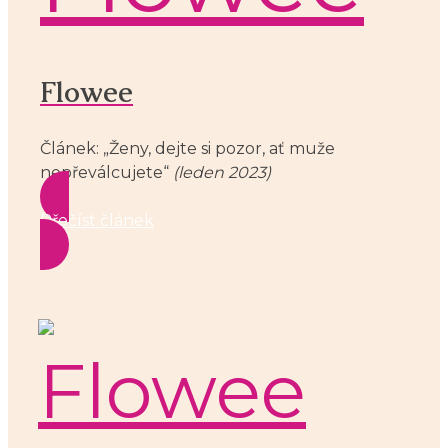
Flowee
Článek: „Ženy, dejte si pozor, ať muže
nepřeválcujete“
(leden 2023)
Přečíst článek