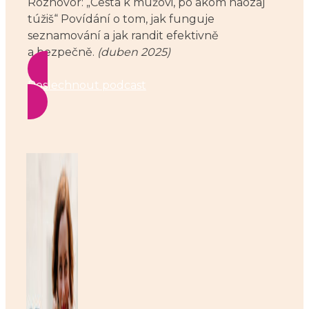
Rozhovor: „Cesta k mužovi, po akom naozaj
túžiš“ Povídání o tom, jak funguje
seznamování a jak randit efektivně
a bezpečně.
(duben 2025)
Poslechnout podcast